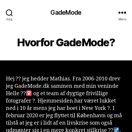
GadeMode
Søg
Menu
Hvorfor GadeMode?
Hej ?? jeg hedder Mathias. Fra 2006-2010 drev
jeg GadeMode.dk sammen med min veninde
Helle ??‍
og et team af dygtige frivillige
fotografer ?. Hjemmesiden har været lukket
ned i 10 år mens jeg har boet i New York ?. I
februar 2020 er jeg flyttet til København og må
tilstå at jeg er i lidt af en livskrise som også
udmønter sig i en mere konkret stilkrise ??‍
.