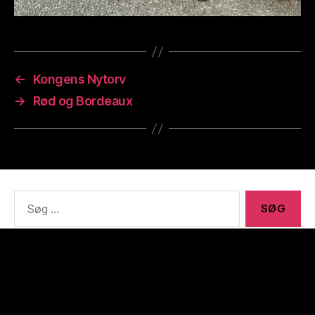
←
Kongens Nytorv
→
Rød og Bordeaux
Søg
efter:
Meta
Log ind