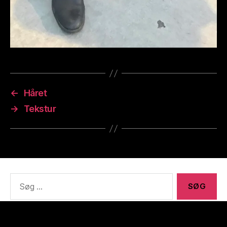
←
Håret
→
Tekstur
Søg
efter:
Meta