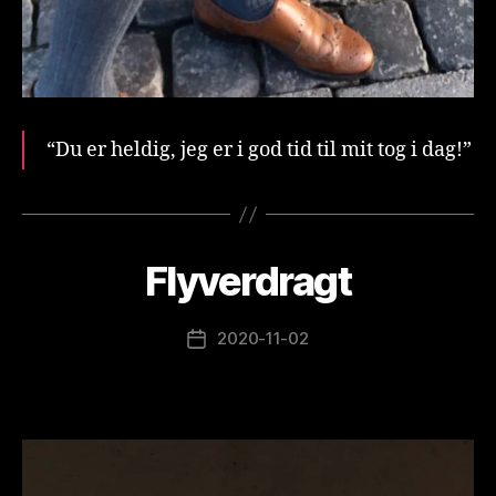
“Du er heldig, jeg er i god tid til mit tog i dag!”
A
f
v
e
Flyverdragt
Kategorier
IN
s
D
t
L
Æ
e
Indlægsforfatter
2020-11-02
Indlægsdato
G
r
g
a
a
r
d