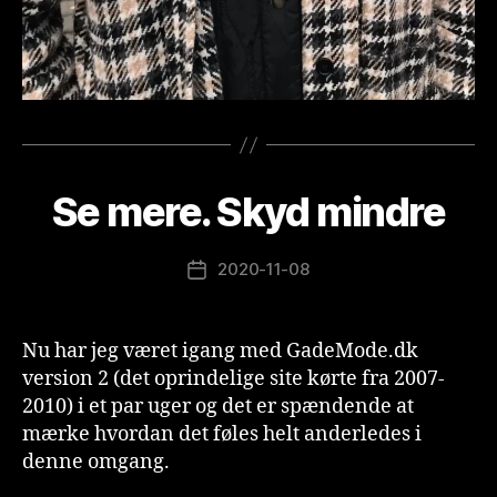
A
f
v
e
Se mere. Skyd mindre
Kategorier
O
s
R
t
D
e
Indlægsforfatter
2020-11-08
Indlægsdato
r
g
a
Nu har jeg været igang med GadeMode.dk
a
version 2 (det oprindelige site kørte fra 2007-
r
d
2010) i et par uger og det er spændende at
mærke hvordan det føles helt anderledes i
denne omgang.