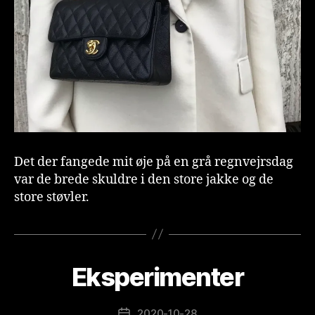
Det der fangede mit øje på en grå regnvejrsdag
var de brede skuldre i den store jakke og de
store støvler.
A
f
v
e
Eksperimenter
Kategorier
IN
s
D
t
L
Æ
e
Indlægsforfatter
2020-10-28
Indlægsdato